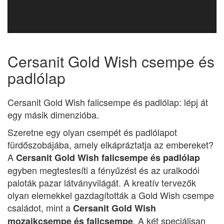
Cersanit Gold Wish csempe és
padlólap
Cersanit Gold Wish falicsempe és padlólap: lépj át
egy másik dimenzióba.
Szeretne egy olyan csempét és padlólapot
fürdőszobájába, amely elkápráztatja az embereket?
A
Cersanit Gold Wish falicsempe és padlólap
egyben megtestesíti a fényűzést és az uralkodói
paloták pazar látványvilágát. A kreatív tervezők
olyan elemekkel gazdagították a Gold Wish csempe
családot, mint a
Cersanit Gold Wish
. A két speciálisan
mozaikcsempe és falicsempe