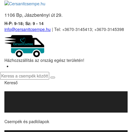
1106 Bp, Jászberényi út 29.
H-P: 9-18; Sz: 9 - 14
info@cersanitcsempe.hu
| Tel: +3670-3145413; +3670-3145398
Házhozszállítás az ország egész területén!
Kereső
Csempék és padlólapok