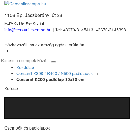
1106 Bp, Jászberényi út 29.
H-P: 9-18; Sz: 9 - 14
info@cersanitcsempe.hu
| Tel: +3670-3145413; +3670-3145398
Házhozszállítás az ország egész területén!
Kezdőlap
—›
Cersanit K300 / R400 / N500 padlólapok
—›
Cersanit K300 padlólap 30x30 cm
Kereső
Csempék és padlólapok