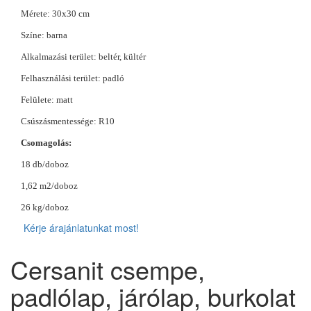
Mérete: 30x30 cm
Színe: barna
Alkalmazási terület: beltér, kültér
Felhasználási terület: padló
Felülete: matt
Csúszásmentessége: R10
Csomagolás:
18 db/doboz
1,62 m2/doboz
26 kg/doboz
Kérje árajánlatunkat most!
Cersanit csempe,
padlólap, járólap, burkolat