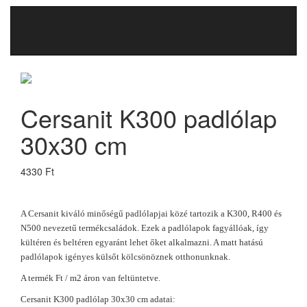
Cersanit K300 padlólap
30x30 cm
4330 Ft
A Cersanit kiváló minőségű padlólapjai közé tartozik a K300, R400 és
N500 nevezetű termékcsaládok. Ezek a padlólapok fagyállóak, így
kültéren és beltéren egyaránt lehet őket alkalmazni. A matt hatású
padlólapok igényes külsőt kölcsönöznek otthonunknak.
A termék Ft / m2 áron van feltüntetve.
Cersanit K300 padlólap 30x30 cm adatai: