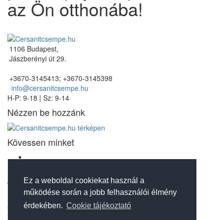
az Ön otthonába!
1106 Budapest,
Jászberényi út 29.
+3670-3145413; +3670-3145398
info@cersanitcsempe.hu
H-P: 9-18 | Sz: 9-14
Nézzen be hozzánk
Kövessen minket
Jogi nyilatkozatok
Ez a weboldal cookiekat használ a
működése során a jobb felhasználói élmény
Adatvédelmi tájékoztató
érdekében.
Cookie tájékoztató
Cookie tájékoztató